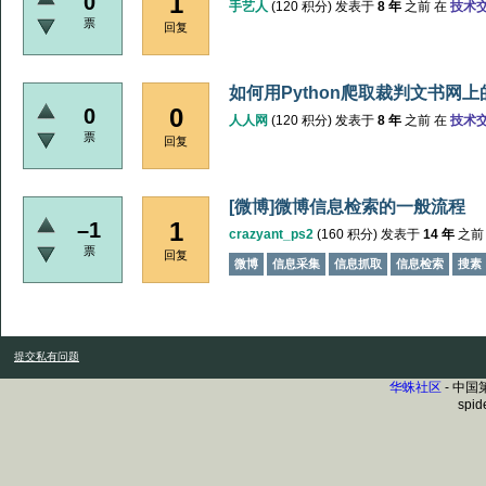
1
0
手艺人
(
120
积分)
发表于
8 年
之前
在
技术
票
回复
如何用Python爬取裁判文书网
0
0
人人网
(
120
积分)
发表于
8 年
之前
在
技术
票
回复
[微博]微博信息检索的一般流程
1
–1
crazyant_ps2
(
160
积分)
发表于
14 年
之前
票
回复
微博
信息采集
信息抓取
信息检索
搜素
提交私有问题
华蛛社区
- 中
spid