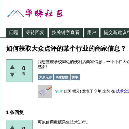
问题
等待回复
按关键字查看
用户
提交新建议/
如何获取大众点评的某个行业的商家信息？
我想整理学校周边的便利店商家信息，一个个在大
感谢!
0
票
大众点评
商家数据
抓取
yulc
(
120
积分)
发表于
9 年
之前
在
技术交
1 条回复
可以使用数据采集技术进行。
0