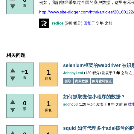
例如，我们曾经采集过全国的商户数据，这里有示
票
http://www.site-digger.com/html/articles/20160122
redice
(
640
积分)
回复于
9 年
之前
相关问题
selenium框架的webdriver
1
+1
JohnnyLeaf
(
130
积分)
发表于
7 年
之前
在
票
回复
抓取
商家数据
账号密码验证
如何抓取微信小程序的数据？
1
0
sddhc53
(
120
积分)
发表于
8 年
之前
在
技
票
回复
squid 如何代理多个adsl拨号的I