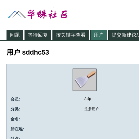
问题
等待回复
按关键字查看
用户
提交新建议/
用户 sddhc53
会员:
8 年
分类:
注册用户
全名:
所在地:
站点: