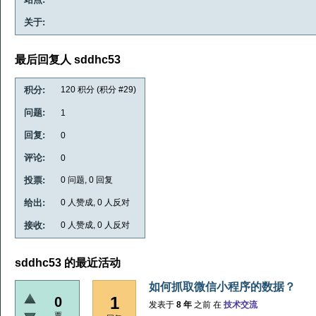
关于:
最后回复人 sddhc53
积分:
120
积分 (积分 #
29
)
问题:
1
回复:
0
评论:
0
投票:
0
问题,
0
回复
给出:
0
人赞成,
0
人反对
接收:
0
人赞成,
0
人反对
sddhc53 的最近活动
如何抓取微信小程序的数据？
1
0
发表于
8 年
之前
在
技术交流
票