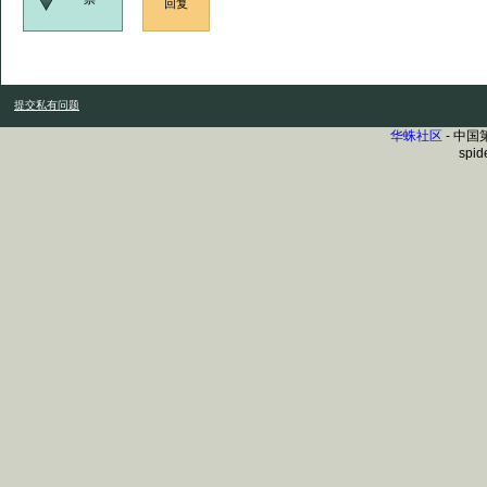
回复
提交私有问题
华蛛社区
- 中
spid