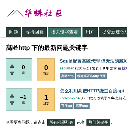
问题
等待回复
按关键字查看
用户
提交新建议/
髙匿http 下的最新问题关键字
Squid配置高匿代理 但无法隐藏X-Ca
0
0
szpilman
(
120
积分)
发表于
8 年
之前
在
技
票
回复
髙匿http
稳定高匿名http代理
怎么利用髙匿HTTP绕过百度api
1
–1
1582662254
(
120
积分)
发表于
9 年
之前
票
回复
百度api
髙匿http
查看更多问题，请点击
所有问题列表
或者
热门关键字
.