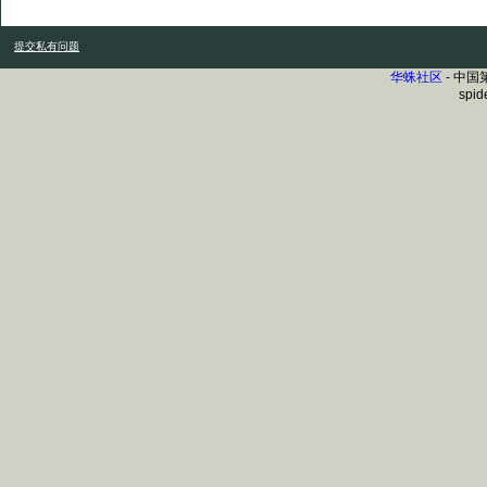
提交私有问题
华蛛社区
- 中
spid