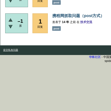
回复
post
携程网抓取问题（post方式）
1
–1
发表于
14 年
之前
在
技术交流
票
回复
post
提交私有问题
华蛛社区
- 中
spid