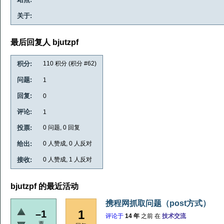
关于:
最后回复人 bjutzpf
积分:
110
积分 (积分 #
62
)
问题:
1
回复:
0
评论:
1
投票:
0
问题,
0
回复
给出:
0
人赞成,
0
人反对
接收:
0
人赞成,
1
人反对
bjutzpf 的最近活动
携程网抓取问题（post方式）
1
–1
评论于
14 年
之前
在
技术交流
票